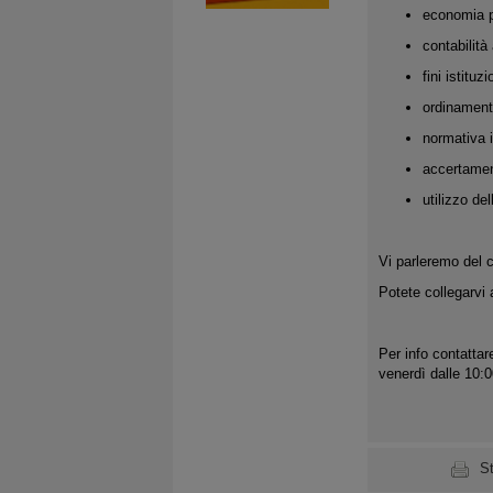
economia p
contabilità
fini istitu
ordinament
normativa i
accertamen
utilizzo de
Vi parleremo del 
Potete collegarvi 
Per info contattar
venerdì dalle 10:0
S