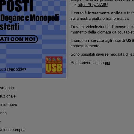
link
https://t.ly/NiA8U
Il corso è
interamente online
e fruib
sulla nostra piattaforma formativa.
Troverai videolezioni e dispense a cu
momento della giornata da pc, table
Il corso è
riservato agli iscritti US
contestualmente.
Sono possibili diverse modalità di isc
Per iscriverti clicca
qui
rso sono:
ituzionale
inistrativo
tario
e
l’Unione europea