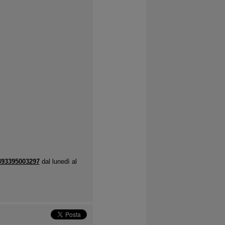
393395003297
dal lunedì al