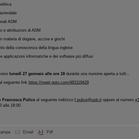
olitica
 aziendale
zionali ADM
o e attribuzioni di ADM
n materia di dogane, accise e giochi
to della conoscenza della lingua inglese
lle applicazioni informatiche e dei software più diffusi
corso
lunedì 27 gennaio alle ore 18
durante una riunione aperta a tutti
.
al seguente link
https://meet.goto.com/483119429
e
Francesca Pulice
al seguente indirizzo
f.pulice@usb.it
oppure al numero
+
0 alle 18:00.
tampa
Email
Pdf