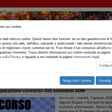
oni sui cookie
o web utilizza cookie. Questi hanno due funzioni: da un lato garantiscono le f
r questo sito web, dall'altro, salvando e analizzando i dati utente anonimizzati
IMPIEGO - CONCORSI
di migliorare i nostri contenuti per te. Puoi ritirare il tuo consenso all'utilizzo 
qualsiasi momento. Trova ulteriori informazioni sui cookie visitando la pagina
o
Privato
Territori
Sociale
Speciali
Multimedia
Are
a sulla Privacy
e riguardo a noi visitando la pagina
Informazioni legali
.
Configur
tampa
Email
Pdf
oncorsi
Nega tutti i cookie
Accetta 
eparazione concorso 415 assistenti ADM
Nazionale
-
martedì, 7 gennaio 202
Agenzia Dogane e Monopoli ha bandi
assistenti amministrativi. Basta il d
tempo fino al 20 gennaio cliccando 