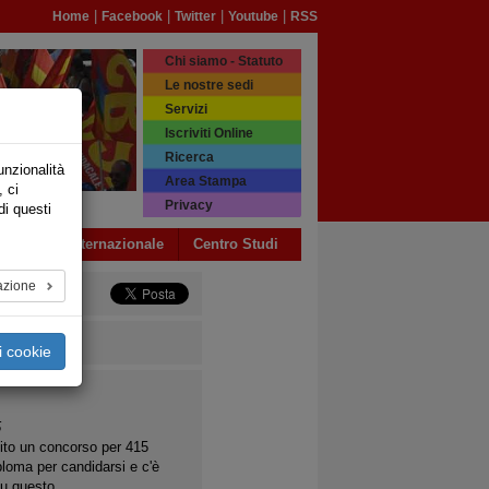
|
|
|
|
Home
Facebook
Twitter
Youtube
RSS
Chi siamo - Statuto
Le nostre sedi
Servizi
Iscriviti Online
Ricerca
unzionalità
Area Stampa
, ci
Privacy
di questi
a USB
Internazionale
Centro Studi
azione
i cookie
5
to un concorso per 415
iploma per candidarsi e c'è
su questo