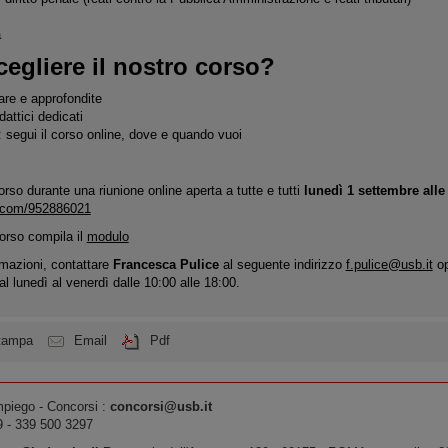
a
egliere il nostro corso?
are e approfondite
dattici dedicati
à: segui il corso online, dove e quando vuoi
rso durante una riunione online aperta a tutte e tutti
lunedì 1 settembre alle
o.com/952886021
corso compila il
modulo
mazioni, contattare
Francesca Pulice
al seguente indirizzo
f.pulice@usb.it
op
l lunedì al venerdì dalle 10:00 alle 18:00.
tampa
Email
Pdf
piego - Concorsi :
concorsi@usb.it
9 - 339 500 3297