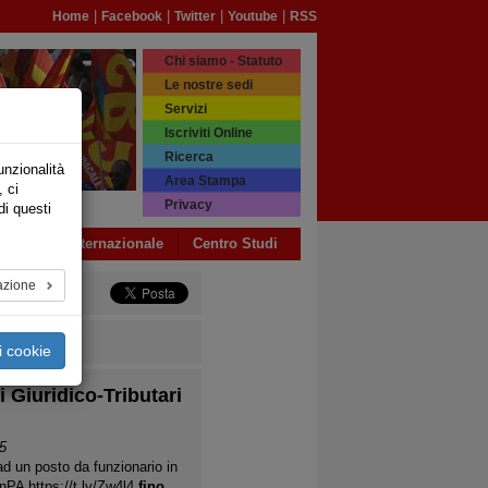
|
|
|
|
Home
Facebook
Twitter
Youtube
RSS
Chi siamo - Statuto
Le nostre sedi
Servizi
Iscriviti Online
Ricerca
unzionalità
Area Stampa
, ci
Privacy
di questi
a USB
Internazionale
Centro Studi
azione
i cookie
 Giuridico-Tributari
5
 un posto da funzionario in
 inPA
https://t.ly/Zw4l4
fino