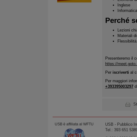
Inglese
Informatic
Perché sc
Lezioni chi
Materiali di
Flessibilit
Presenteremo il co
https://meet.got
Per
iscriverti
al 
Per maggiori infor
+393395003297
da
S
USB è affiliata al WFTU
USB ‐ Pubblico Im
Tel.: 393 651 538