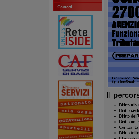
Contatti
Il percor
Diritto trib
Diritto civ
Diritto del
Diritto amm
Contabilità
Diritto fal
Elementi di