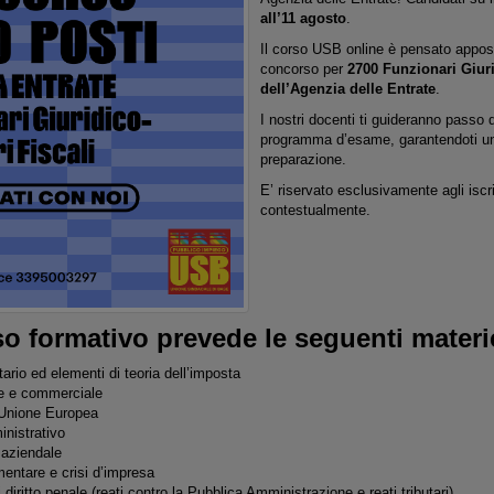
all’11 agosto
.
Il corso USB online è pensato apposi
concorso per
2700 Funzionari Giuri
dell’Agenzia delle Entrate
.
I nostri docenti ti guideranno passo 
programma d’esame, garantendoti un 
preparazione.
E’ riservato esclusivamente agli iscrit
contestualmente.
so formativo prevede le seguenti materi
utario ed elementi di teoria dell’imposta
ile e commerciale
l’Unione Europea
inistrativo
 aziendale
limentare e crisi d’impresa
 diritto penale (reati contro la Pubblica Amministrazione e reati tributari)