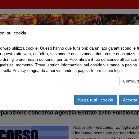
oni sui cookie
o web utilizza cookie. Questi hanno due funzioni: da un lato garantiscono le f
r questo sito web, dall'altro, salvando e analizzando i dati utente anonimizzati
IMPIEGO - CONCORSI
di migliorare i nostri contenuti per te. Puoi ritirare il tuo consenso all'utilizzo 
qualsiasi momento. Trova ulteriori informazioni sui cookie visitando la pagina
o
Privato
Territori
Sociale
Speciali
Multimedia
Are
a sulla Privacy
e riguardo a noi visitando la pagina
Informazioni legali
.
Configur
tampa
Email
Pdf
oncorsi
Nega tutti i cookie
Accetta 
eparazione concorso Agenzia Entrate 2700 Funzionari
Nazionale
-
mercoledì, 23 luglio 202
Una nuova occasione per accedere ad
Agenzia delle Entrate! Candidati su