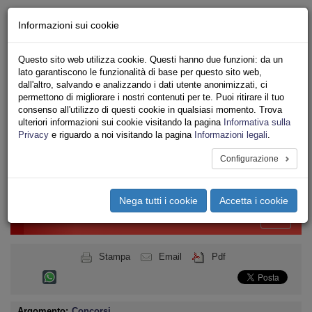
Chi siamo - Statuto
Informazioni sui cookie
Le nostre sedi
Servizi
Questo sito web utilizza cookie. Questi hanno due funzioni: da un
Iscriviti Online
lato garantiscono le funzionalità di base per questo sito web,
Ricerca
dall'altro, salvando e analizzando i dati utente anonimizzati, ci
Area Stampa
permettono di migliorare i nostri contenuti per te. Puoi ritirare il tuo
consenso all'utilizzo di questi cookie in qualsiasi momento. Trova
Privacy
ulteriori informazioni sui cookie visitando la pagina
Informativa sulla
PUBBLICO IMPIEGO
Privacy
e riguardo a noi visitando la pagina
Informazioni legali
.
CONCORSI
Configurazione
Toggle
navigation
Nega tutti i cookie
Accetta i cookie
Menu del sito
Toggle
navigati
Stampa
Email
Pdf
Argomento:
Concorsi